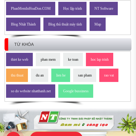
PhanMemInHoaDon.COM
Học lập trình
NT Software
Blog Nhật Thành
Blog thủ thuật máy tính
Map
TỪ KHÓA
thiet ke web
phan mem
ke toan
hoc lap trinh
thu thuat
du an
lien he
san pham
rao vat
so do website nhatthanh.net
Google bussiness