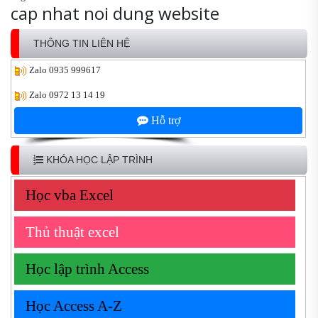
cap nhat noi dung website
THÔNG TIN LIÊN HỆ
Zalo
0935 999617
Zalo
0972 13 14 19
Hỗ trợ
KHÓA HỌC LẬP TRÌNH
Học vba Excel
Thủ thuật excel
Học lập trình Access
Học Access A-Z