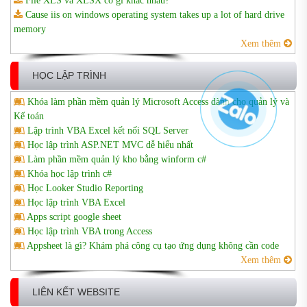
File XLS và XLSX có gì khác nhau?
Cause iis on windows operating system takes up a lot of hard drive
memory
Xem thêm
HỌC LẬP TRÌNH
Khóa làm phần mềm quản lý Microsoft Access dành cho quản lý và
Kế toán
Lập trình VBA Excel kết nối SQL Server
Học lập trình ASP.NET MVC dễ hiểu nhất
Làm phần mềm quản lý kho bằng winform c#
Khóa học lập trình c#
Học Looker Studio Reporting
Học lập trình VBA Excel
Apps script google sheet
Học lập trình VBA trong Access
Appsheet là gì? Khám phá công cụ tạo ứng dụng không cần code
Xem thêm
LIÊN KẾT WEBSITE