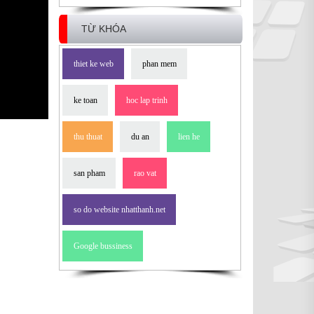
TỪ KHÓA
thiet ke web
phan mem
ke toan
hoc lap trinh
thu thuat
du an
lien he
san pham
rao vat
so do website nhatthanh.net
Google bussiness