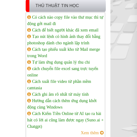
THỦ THUẬT TIN HỌC
Có cách nào copy file vào thư mục thì tự
động gởi mail đi
Cách để biết người khác đã xem email
Tạo nút lệnh có hình ảnh thay đổi bằng
photoshop dành cho ngành lập trình
Cách tạo phiếu xuất kho từ Mail merge
trong Word
Tự làm ứng dụng quản lý thu chi
cách chuyển file excel sang trực tuyến
online
Cách xuất file video từ phần mềm
camtasia
Cách ghi âm rõ nhất từ máy tính
Hướng dẫn cách thêm ứng dụng khởi
động cùng Windows
Cách Kiếm Tiền Online từ AI tạo ra bài
hát có lời ai cũng làm được ngay (Suno.ai +
Chatgpt)
Xem thêm