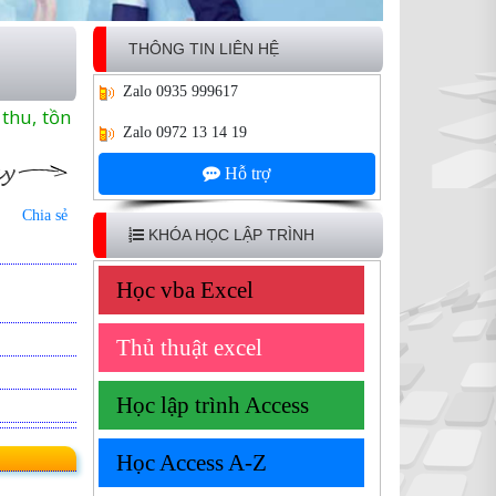
THÔNG TIN LIÊN HỆ
Zalo
0935 999617
thu, tồn
Zalo
0972 13 14 19
Hỗ trợ
Chia sẻ
KHÓA HỌC LẬP TRÌNH
Học vba Excel
Thủ thuật excel
Học lập trình Access
Học Access A-Z