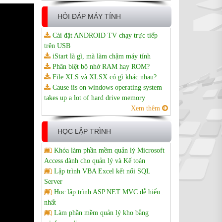
HỎI ĐÁP MÁY TÍNH
Cài đặt ANDROID TV chạy trực tiếp
trên USB
iStart là gì, mà làm chậm máy tính
Phân biệt bộ nhớ RAM hay ROM?
File XLS và XLSX có gì khác nhau?
Cause iis on windows operating system
takes up a lot of hard drive memory
Xem thêm
HỌC LẬP TRÌNH
Khóa làm phần mềm quản lý Microsoft
Access dành cho quản lý và Kế toán
Lập trình VBA Excel kết nối SQL
Server
Học lập trình ASP.NET MVC dễ hiểu
nhất
Làm phần mềm quản lý kho bằng