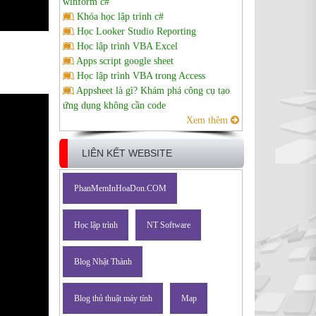
winform c#
Khóa học lập trình c#
Học Looker Studio Reporting
Học lập trình VBA Excel
Apps script google sheet
Học lập trình VBA trong Access
Appsheet là gì? Khám phá công cụ tạo
ứng dụng không cần code
Xem thêm
LIÊN KẾT WEBSITE
PhanMemInHoaDon.COM
Học lập trình
NT Software
Blog Nhật Thành
Blog thủ thuật máy tính
Map