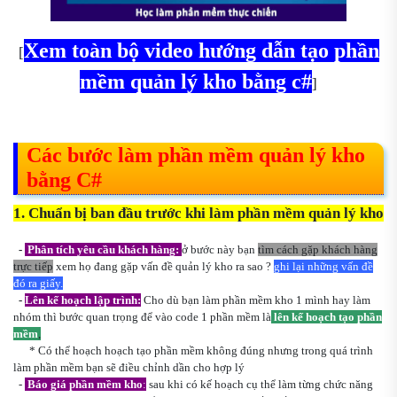
Xem toàn bộ video hướng dẫn tạo phần
[
mềm quản lý kho bằng c#
]
Các bước làm phần mềm quản lý kho
bằng C#
1. Chuẩn bị ban đầu trước khi làm phần mềm quản lý kho
-
Phân tích yêu cầu khách hàng:
ở bước này bạn
tìm cách gặp khách hàng
trực tiếp
xem họ đang gặp vấn đề quản lý kho ra sao ?
ghi lại những vấn đề
đó ra giấy.
-
Lên kế hoạch lập trình:
Cho dù bạn làm phần mềm kho 1 mình hay làm
nhóm thì bước quan trọng để vào code 1 phần mềm là
lên kế hoạch tạo phần
mềm
,
* Có thể hoạch hoạch tạo phần mềm không đúng nhưng trong quá trình
làm phần mềm bạn sẽ điều chỉnh dần cho hợp lý
-
Báo giá phần mềm kho
:
sau khi có kế hoạch cụ thể làm từng chức năng