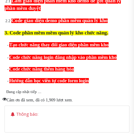
Làm giao diện phần mềm kho demo để gởi quản lý
2.1
phần mềm duyệt
Code giao diện demo phần mềm quản lý kho
2.2
3. Code phần mềm mềm quản lý kho chức năng.
Tạo chức năng thay đổi giao diện phần mềm kho
-
Code chức năng login đăng nhập vào phần mềm kho
-
Code chức năng thêm hàng hóa
-
Hướng dẫn học viên tự code form login
-
Đang cập nhật tiếp ....
Cảm ơn đã xem, đã có 1,909 lượt xem.
Thông báo: