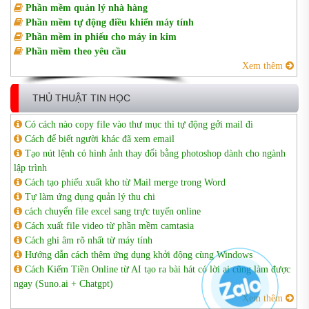
Phần mềm quản lý nhà hàng
Phần mềm tự động điều khiển máy tính
Phần mềm in phiếu cho máy in kim
Phần mềm theo yêu cầu
Xem thêm
THỦ THUẬT TIN HỌC
Có cách nào copy file vào thư mục thì tự động gởi mail đi
Cách để biết người khác đã xem email
Tạo nút lệnh có hình ảnh thay đổi bằng photoshop dành cho ngành
lập trình
Cách tạo phiếu xuất kho từ Mail merge trong Word
Tự làm ứng dụng quản lý thu chi
cách chuyển file excel sang trực tuyến online
Cách xuất file video từ phần mềm camtasia
Cách ghi âm rõ nhất từ máy tính
Hướng dẫn cách thêm ứng dụng khởi động cùng Windows
Cách Kiếm Tiền Online từ AI tạo ra bài hát có lời ai cũng làm được
ngay (Suno.ai + Chatgpt)
Xem thêm