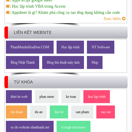
Apps script google sheet
Học lập trình VBA trong Access
Appsheet là gì? Khám phá công cụ tạo ứng dụng không cần code
Xem thêm
LIÊN KẾT WEBSITE
PhanMemInHoaDon.COM
Học lập trình
NT Software
Blog Nhật Thành
Blog thủ thuật máy tính
Map
TỪ KHÓA
thiet ke web
phan mem
ke toan
hoc lap trinh
thu thuat
du an
lien he
san pham
rao vat
so do website nhatthanh.net
Google bussiness