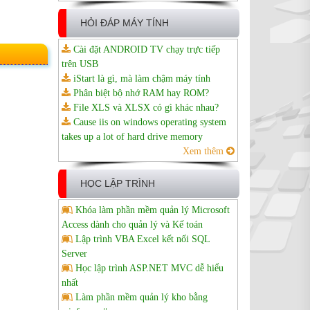
HỎI ĐÁP MÁY TÍNH
Cài đặt ANDROID TV chạy trực tiếp
trên USB
iStart là gì, mà làm chậm máy tính
Phân biệt bộ nhớ RAM hay ROM?
File XLS và XLSX có gì khác nhau?
Cause iis on windows operating system
takes up a lot of hard drive memory
Xem thêm
HỌC LẬP TRÌNH
Khóa làm phần mềm quản lý Microsoft
Access dành cho quản lý và Kế toán
Lập trình VBA Excel kết nối SQL
Server
Học lập trình ASP.NET MVC dễ hiểu
nhất
Làm phần mềm quản lý kho bằng