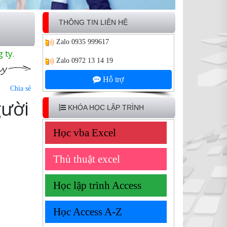
THÔNG TIN LIÊN HỆ
Zalo
0935 999617
 ty.
Zalo
0972 13 14 19
Hỗ trợ
Chia sẻ
gười
KHÓA HỌC LẬP TRÌNH
Học vba Excel
Thủ thuật excel
Học lập trình Access
Học Access A-Z