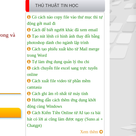
THỦ THUẬT TIN HỌC
Có cách nào copy file vào thư mục thì tự
động gởi mail đi
Cách để biết người khác đã xem email
rong và
Tạo nút lệnh có hình ảnh thay đổi bằng
photoshop dành cho ngành lập trình
Cách tạo phiếu xuất kho từ Mail merge
trong Word
Tự làm ứng dụng quản lý thu chi
cách chuyển file excel sang trực tuyến
online
Cách xuất file video từ phần mềm
camtasia
Cách ghi âm rõ nhất từ máy tính
Hướng dẫn cách thêm ứng dụng khởi
động cùng Windows
Cách Kiếm Tiền Online từ AI tạo ra bài
hát có lời ai cũng làm được ngay (Suno.ai +
Chatgpt)
Xem thêm