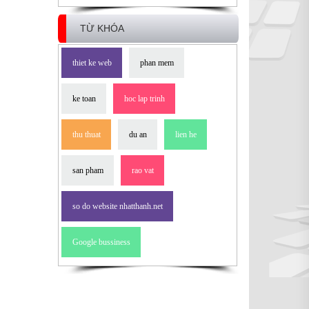
TỪ KHÓA
thiet ke web
phan mem
ke toan
hoc lap trinh
thu thuat
du an
lien he
san pham
rao vat
so do website nhatthanh.net
Google bussiness