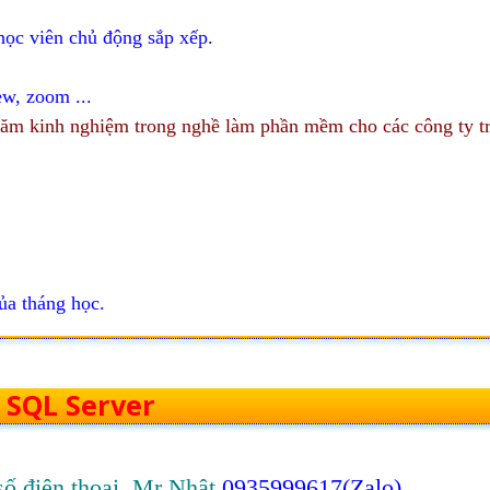
 học viên chủ động sắp xếp.
w, zoom ...
 năm kinh nghiệm trong nghề làm phần mềm cho các công ty t
ủa tháng học.
c
SQL Server
 số điện thoại, Mr Nhật
0935999617(Zalo)