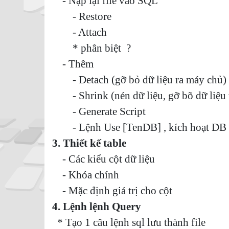
- Nạp lại file vào SQL
- Restore
- Attach
* phân biệt ?
- Thêm
- Detach (gỡ bỏ dữ liệu ra máy chủ)
- Shrink (nén dữ liệu, gỡ bõ dữ liệu 
- Generate Script
- Lệnh Use [TenDB] , kích hoạt DB 
3. Thiết kế table
- Các kiểu cột dữ liệu
- Khóa chính
- Mặc định giá trị cho cột
4. Lệnh lệnh Query
* Tạo 1 câu lệnh sql lưu thành file