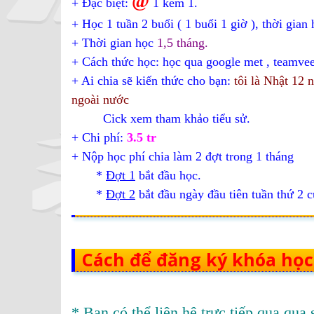
@
+ Đặc biệt:
1 kèm 1.
+ Học 1 tuần 2 buổi ( 1 buổi 1 giờ ), thời gian
+ Thời gian học
1,5 tháng.
+ Cách thức học: học qua google met , teamvee
+ Ai chia sẽ kiến thức cho bạn:
tôi là Nhật 12
ngoài nước
Cick xem tham khảo tiểu sử
.
+ Chi phí:
3.5 tr
+ Nộp học phí chia làm 2 đợt trong 1 tháng
*
Đợt 1
bắt đầu học.
*
Đợt 2
bắt đầu ngày đầu tiên tuần thứ 2 c
Cách để đăng ký khóa họ
* Bạn có thể liên hệ trực tiếp qua qua