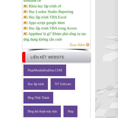
winform c#
Khóa học lập trình c#
Học Looker Studio Reporting
Học lập trình VBA Excel
Apps script google sheet
Học lập trình VBA trong Access
Appsheet là gì? Khám phá công cụ tạo
ứng dụng không cần code
Xem thêm
LIÊN KẾT WEBSITE
PhanMemInHoaDon.COM
Học lập trình
NT Software
Blog Nhật Thành
Blog thủ thuật máy tính
Map