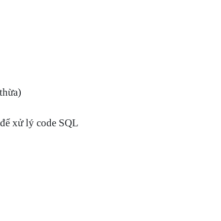
thừa)
để xử lý code SQL