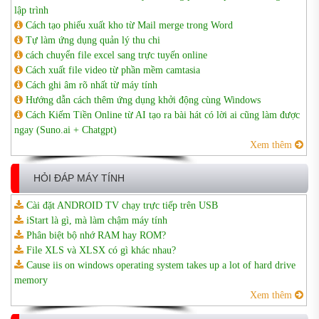
lập trình
Cách tạo phiếu xuất kho từ Mail merge trong Word
Tự làm ứng dụng quản lý thu chi
cách chuyển file excel sang trực tuyến online
Cách xuất file video từ phần mềm camtasia
Cách ghi âm rõ nhất từ máy tính
Hướng dẫn cách thêm ứng dụng khởi động cùng Windows
Cách Kiếm Tiền Online từ AI tạo ra bài hát có lời ai cũng làm được
ngay (Suno.ai + Chatgpt)
Xem thêm
HỎI ĐÁP MÁY TÍNH
Cài đặt ANDROID TV chạy trực tiếp trên USB
iStart là gì, mà làm chậm máy tính
Phân biệt bộ nhớ RAM hay ROM?
File XLS và XLSX có gì khác nhau?
Cause iis on windows operating system takes up a lot of hard drive
memory
Xem thêm