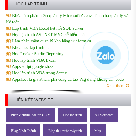
HỌC LẬP TRÌNH
Khóa làm phần mềm quản lý Microsoft Access dành cho quản lý và
Kế toán
Lập trình VBA Excel kết nối SQL Server
Học lập trình ASP.NET MVC dễ hiểu nhất
Làm phần mềm quản lý kho bằng winform c#
Khóa học lập trình c#
Học Looker Studio Reporting
Học lập trình VBA Excel
Apps script google sheet
Học lập trình VBA trong Access
Appsheet là gì? Khám phá công cụ tạo ứng dụng không cần code
Xem thêm
LIÊN KẾT WEBSITE
PhanMemInHoaDon.COM
Học lập trình
NT Software
Blog Nhật Thành
Blog thủ thuật máy tính
Map