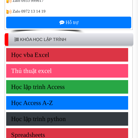
Zalo
0935 999617
Zalo
0972 13 14 19
Hỗ trợ
KHÓA HỌC LẬP TRÌNH
Học vba Excel
Thủ thuật excel
Học lập trình Access
Học Access A-Z
Học lập trình python
Spreadsheets