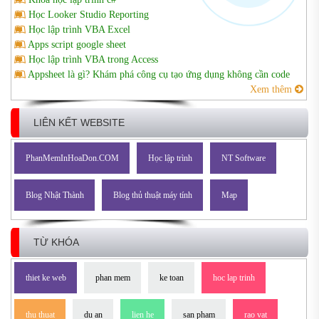
Học Looker Studio Reporting
Học lập trình VBA Excel
Apps script google sheet
Học lập trình VBA trong Access
Appsheet là gì? Khám phá công cụ tạo ứng dụng không cần code
Xem thêm
LIÊN KẾT WEBSITE
PhanMemInHoaDon.COM
Học lập trình
NT Software
Blog Nhật Thành
Blog thủ thuật máy tính
Map
TỪ KHÓA
thiet ke web
phan mem
ke toan
hoc lap trinh
thu thuat
du an
lien he
san pham
rao vat