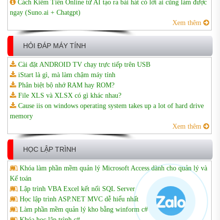
Cách Kiếm Tiền Online từ AI tạo ra bài hát có lời ai cũng làm được
ngay (Suno.ai + Chatgpt)
Xem thêm
HỎI ĐÁP MÁY TÍNH
Cài đặt ANDROID TV chạy trực tiếp trên USB
iStart là gì, mà làm chậm máy tính
Phân biệt bộ nhớ RAM hay ROM?
File XLS và XLSX có gì khác nhau?
Cause iis on windows operating system takes up a lot of hard drive
memory
Xem thêm
HỌC LẬP TRÌNH
Khóa làm phần mềm quản lý Microsoft Access dành cho quản lý và
Kế toán
Lập trình VBA Excel kết nối SQL Server
Học lập trình ASP.NET MVC dễ hiểu nhất
Làm phần mềm quản lý kho bằng winform c#
Khóa học lập trình c#