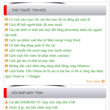
THỦ THUẬT TIN HỌC
Có cách nào copy file vào thư mục thì tự động gởi mail đi
Cách để biết người khác đã xem email
Tạo nút lệnh có hình ảnh thay đổi bằng photoshop dành cho ngành
lập trình
Cách tạo phiếu xuất kho từ Mail merge trong Word
Tự làm ứng dụng quản lý thu chi
cách chuyển file excel sang trực tuyến online
Cách xuất file video từ phần mềm camtasia
Cách ghi âm rõ nhất từ máy tính
Hướng dẫn cách thêm ứng dụng khởi động cùng Windows
Cách Kiếm Tiền Online từ AI tạo ra bài hát có lời ai cũng làm được
ngay (Suno.ai + Chatgpt)
Xem thêm
HỎI ĐÁP MÁY TÍNH
Cài đặt ANDROID TV chạy trực tiếp trên USB
iStart là gì, mà làm chậm máy tính