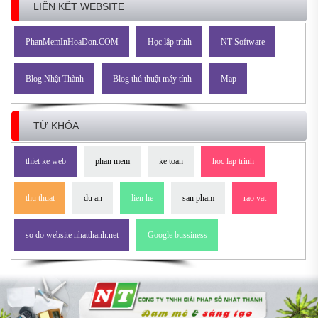
LIÊN KẾT WEBSITE
PhanMemInHoaDon.COM
Học lập trình
NT Software
Blog Nhật Thành
Blog thủ thuật máy tính
Map
TỪ KHÓA
thiet ke web
phan mem
ke toan
hoc lap trinh
thu thuat
du an
lien he
san pham
rao vat
so do website nhatthanh.net
Google bussiness