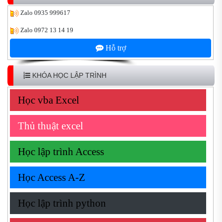
Zalo
0935 999617
Zalo
0972 13 14 19
Hỗ trợ
KHÓA HỌC LẬP TRÌNH
Học vba Excel
Thủ thuật excel
Học lập trình Access
Học Access A-Z
Học lập trình python