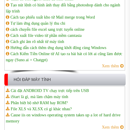
Tạo nút lệnh có hình ảnh thay đổi bằng photoshop dành cho ngành
lập trình
Cách tạo phiếu xuất kho từ Mail merge trong Word
Tự làm ứng dụng quản lý thu chi
cách chuyển file excel sang trực tuyến online
Cách xuất file video từ phần mềm camtasia
Cách ghi âm rõ nhất từ máy tính
Hướng dẫn cách thêm ứng dụng khởi động cùng Windows
Cách Kiếm Tiền Online từ AI tạo ra bài hát có lời ai cũng làm được
ngay (Suno.ai + Chatgpt)
Xem thêm
HỎI ĐÁP MÁY TÍNH
Cài đặt ANDROID TV chạy trực tiếp trên USB
iStart là gì, mà làm chậm máy tính
Phân biệt bộ nhớ RAM hay ROM?
File XLS và XLSX có gì khác nhau?
Cause iis on windows operating system takes up a lot of hard drive
memory
Xem thêm