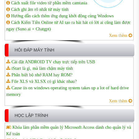
Cách xuất file video từ phần mềm camtasia
Cách ghi âm rõ nhất từ máy tính
Hướng dẫn cách thêm ứng dụng khởi động cùng Windows
Cách Kiếm Tiền Online từ AI tạo ra bài hát có lời ai cũng làm được
ngay (Suno.ai + Chatgpt)
Xem thêm
HỎI ĐÁP MÁY TÍNH
Cài đặt ANDROID TV chạy trực tiếp trên USB
iStart là gì, mà làm chậm máy tính
Phân biệt bộ nhớ RAM hay ROM?
File XLS và XLSX có gì khác nhau?
Cause iis on windows operating system takes up a lot of hard drive
memory
Xem thêm
HỌC LẬP TRÌNH
Khóa làm phần mềm quản lý Microsoft Access dành cho quản lý và
Kế toán