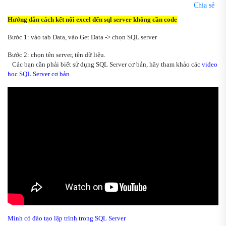
Chia sẻ
Hướng dẫn cách kết nối excel đến sql server không cần code
Bước 1: vào tab Data, vào Get Data -> chọn SQL server
Bước 2: chọn tên server, tên dữ liệu.
Các bạn cần phải biết sử dụng SQL Server cơ bản, hãy tham khảo các
video
học SQL Server cơ bản
Mình có đào tạo lập trình trong SQL Server