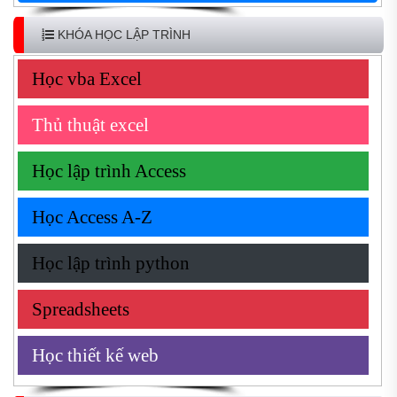
KHÓA HỌC LẬP TRÌNH
Học vba Excel
Thủ thuật excel
Học lập trình Access
Học Access A-Z
Học lập trình python
Spreadsheets
Học thiết kế web