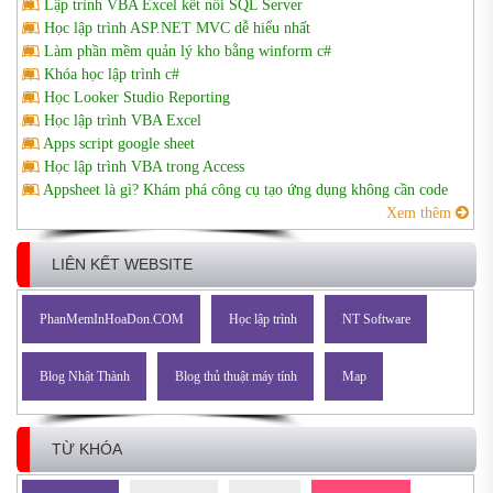
Lập trình VBA Excel kết nối SQL Server
Học lập trình ASP.NET MVC dễ hiểu nhất
Làm phần mềm quản lý kho bằng winform c#
Khóa học lập trình c#
Học Looker Studio Reporting
Học lập trình VBA Excel
Apps script google sheet
Học lập trình VBA trong Access
Appsheet là gì? Khám phá công cụ tạo ứng dụng không cần code
Xem thêm
LIÊN KẾT WEBSITE
PhanMemInHoaDon.COM
Học lập trình
NT Software
Blog Nhật Thành
Blog thủ thuật máy tính
Map
TỪ KHÓA