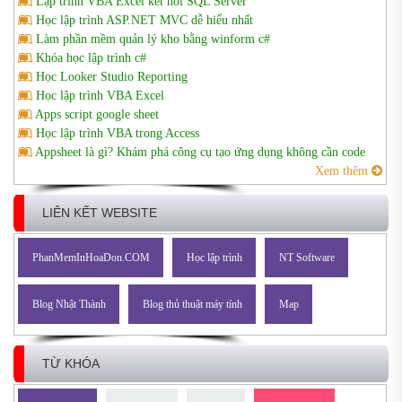
Lập trình VBA Excel kết nối SQL Server
Học lập trình ASP.NET MVC dễ hiểu nhất
Làm phần mềm quản lý kho bằng winform c#
Khóa học lập trình c#
Học Looker Studio Reporting
Học lập trình VBA Excel
Apps script google sheet
Học lập trình VBA trong Access
Appsheet là gì? Khám phá công cụ tạo ứng dụng không cần code
Xem thêm
LIÊN KẾT WEBSITE
PhanMemInHoaDon.COM
Học lập trình
NT Software
Blog Nhật Thành
Blog thủ thuật máy tính
Map
TỪ KHÓA