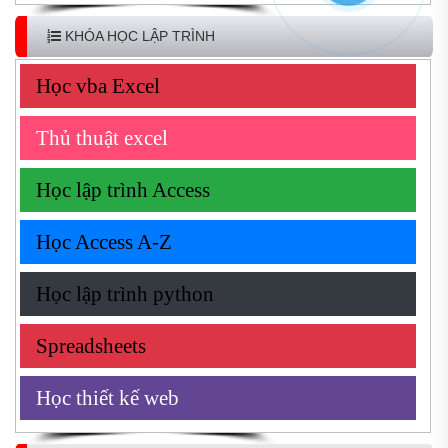
KHÓA HỌC LẬP TRÌNH
Học vba Excel
Thủ thuật excel
Học lập trình Access
Học Access A-Z
Học lập trình python
Spreadsheets
Học thiết kế web