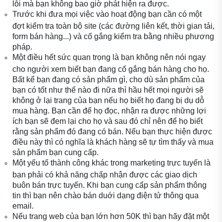
lỗi mà bạn không bao giờ phát hiện ra được.
Trước khi đưa mọi việc vào hoạt động bạn cần có một
đợt kiểm tra toàn bộ site (các đường liên kết, thời gian tải,
form bán hàng...) và cố gắng kiểm tra bằng nhiều phương
pháp.
Một điều hết sức quan trọng là bạn không nên nói ngay
cho người xem biết bạn đang cố gắng bán hàng cho họ.
Bất kể bạn đang có sản phẩm gì, cho dù sản phẩm của
bạn có tốt như thế nào đi nữa thì hầu hết mọi người sẽ
không ở lại trang của bạn nếu họ biết họ đang bị dụ dỗ
mua hàng. Bạn cần để họ đọc, nhận ra được những lợi
ích bạn sẽ đem lại cho họ và sau đó chỉ nên để họ biết
rằng sản phẩm đó đang có bán. Nếu bạn thực hiện được
điều này thì có nghĩa là khách hàng sẽ tự tìm thấy và mua
sản phẩm bạn cung cấp.
Một yếu tố thành công khác trong marketing trực tuyến là
bạn phải có khả năng chấp nhận được các giao dịch
buôn bán trực tuyến. Khi bạn cung cấp sản phẩm thông
tin thì bạn nên chào bán duới dạng điện tử thông qua
email.
Nếu trang web của bạn lớn hơn 50K thì bạn hãy đặt một