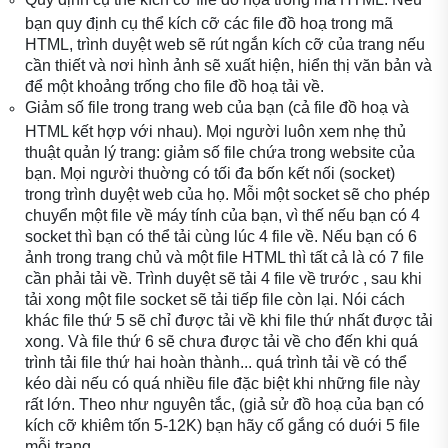
bạn quy định cụ thể kích cỡ các file đồ hoạ trong mã
HTML, trình duyệt web sẽ rút ngắn kích cỡ của trang nếu
cần thiết và nơi hình ảnh sẽ xuất hiện, hiển thị văn bản và
để một khoảng trống cho file đồ hoạ tải về.
Giảm số file trong trang web của bạn (cả file đồ hoạ và
HTML kết hợp với nhau). Mọi người luôn xem nhẹ thủ
thuật quản lý trang: giảm số file chứa trong website của
bạn. Mọi người thuờng có tối đa bốn kết nối (socket)
trong trình duyệt web của họ. Mỗi một socket sẽ cho phép
chuyển một file về máy tính của bạn, vì thế nếu bạn có 4
socket thì bạn có thể tải cùng lúc 4 file về. Nếu bạn có 6
ảnh trong trang chủ và một file HTML thì tất cả là có 7 file
cần phải tải về. Trình duyệt sẽ tải 4 file về trước , sau khi
tải xong một file socket sẽ tải tiếp file còn lại. Nói cách
khác file thứ 5 sẽ chỉ được tải về khi file thứ nhất được tải
xong. Và file thứ 6 sẽ chưa được tải về cho đến khi quá
trình tải file thứ hai hoàn thành... quá trình tải về có thể
kéo dài nếu có quá nhiều file đặc biệt khi những file này
rất lớn. Theo như nguyên tắc, (giả sử đồ hoạ của bạn có
kích cỡ khiêm tốn 5-12K) bạn hãy cố gắng có duới 5 file
mỗi trang.