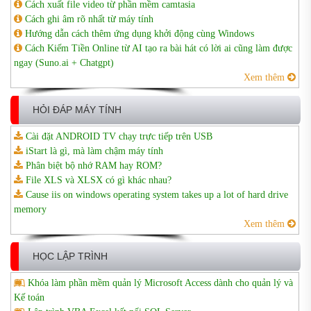
Cách xuất file video từ phần mềm camtasia
Cách ghi âm rõ nhất từ máy tính
Hướng dẫn cách thêm ứng dụng khởi động cùng Windows
Cách Kiếm Tiền Online từ AI tạo ra bài hát có lời ai cũng làm được
ngay (Suno.ai + Chatgpt)
Xem thêm
HỎI ĐÁP MÁY TÍNH
Cài đặt ANDROID TV chạy trực tiếp trên USB
iStart là gì, mà làm chậm máy tính
Phân biệt bộ nhớ RAM hay ROM?
File XLS và XLSX có gì khác nhau?
Cause iis on windows operating system takes up a lot of hard drive
memory
Xem thêm
HỌC LẬP TRÌNH
Khóa làm phần mềm quản lý Microsoft Access dành cho quản lý và
Kế toán