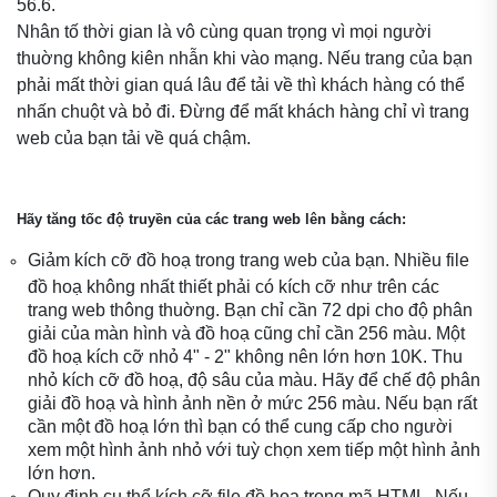
56.6.
Nhân tố thời gian là vô cùng quan trọng vì mọi người
thuờng không kiên nhẫn khi vào mạng. Nếu trang của bạn
phải mất thời gian quá lâu để tải về thì khách hàng có thể
nhấn chuột và bỏ đi. Đừng để mất khách hàng chỉ vì trang
web của bạn tải về quá chậm.
Hãy tăng tốc độ truyền của các trang web lên bằng cách:
Giảm kích cỡ đồ hoạ trong trang web của bạn. Nhiều file
đồ hoạ không nhất thiết phải có kích cỡ như trên các
trang web thông thuờng. Bạn chỉ cần 72 dpi cho độ phân
giải của màn hình và đồ hoạ cũng chỉ cần 256 màu. Một
đồ hoạ kích cỡ nhỏ 4" - 2" không nên lớn hơn 10K. Thu
nhỏ kích cỡ đồ hoạ, độ sâu của màu. Hãy để chế độ phân
giải đồ hoạ và hình ảnh nền ở mức 256 màu. Nếu bạn rất
cần một đồ hoạ lớn thì bạn có thể cung cấp cho người
xem một hình ảnh nhỏ với tuỳ chọn xem tiếp một hình ảnh
lớn hơn.
Quy định cụ thể kích cỡ file đồ họa trong mã HTML. Nếu